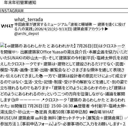
年末年初營​​業通知
INSTAGRAM
what_terrada
寺田倉庫が運営するミュージアム
「波板と珊瑚礁 － 建築を遠くに投げ
る八の実践」2026/4/21(火)-9/13(日)
建築倉庫アカウント▶︎
@archi_depot