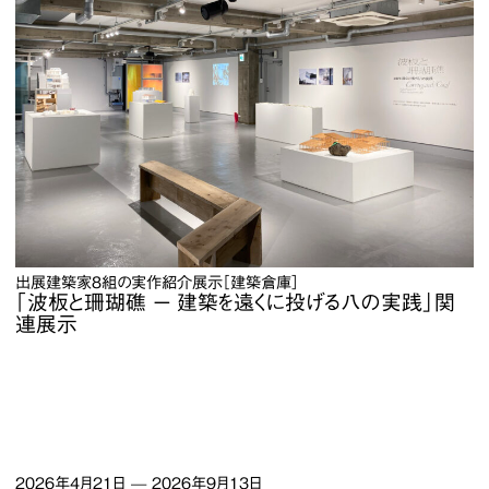
出展建築家8組の実作紹介展示［建築倉庫］
「波板と珊瑚礁 ー 建築を遠くに投げる八の実践」関
連展示
2026年4月21日
—
2026年9月13日