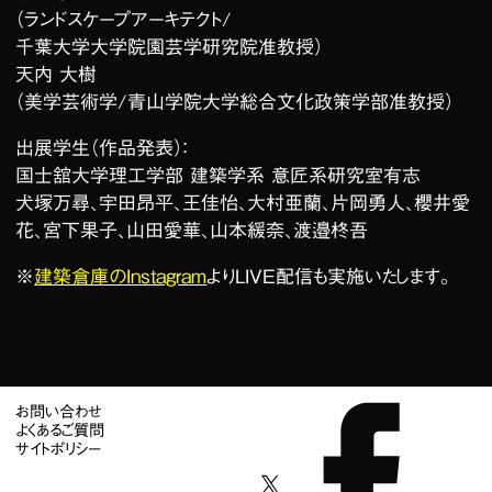
（ランドスケープアーキテクト/
千葉大学大学院園芸学研究院准教授）
天内 大樹
（美学芸術学/青山学院大学総合文化政策学部准教授）
出展学生（作品発表）：
国士舘大学理工学部 建築学系 意匠系研究室有志
犬塚万尋、宇田昂平、王佳怡、大村亜蘭、片岡勇人、櫻井愛
花、宮下果子、山田愛華、山本緩奈、渡邉柊吾
※
建築倉庫のInstagram
よりLIVE配信も実施いたします。
お問い合わせ
よくあるご質問
サイトポリシー