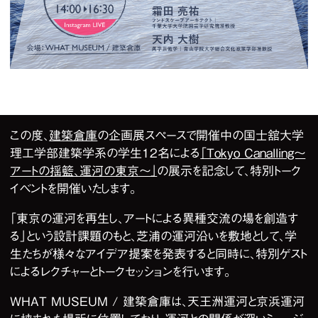
2
/
2
この度、
建築倉庫
の企画展スペースで開催中の国士舘大学
理工学部建築学系の学生12名による
「Tokyo Canalling～
アートの揺籃、運河の東京～」
の展示を記念して、特別トーク
イベントを開催いたします。
「東京の運河を再生し、アートによる異種交流の場を創造す
る」という設計課題のもと、芝浦の運河沿いを敷地として、学
生たちが様々なアイデア提案を発表すると同時に、特別ゲスト
によるレクチャーとトークセッションを行います。
WHAT MUSEUM / 建築倉庫は、天王洲運河と京浜運河