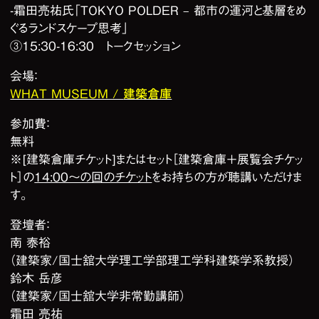
-霜田亮祐氏「TOKYO POLDER – 都市の運河と基層をめ
ぐるランドスケープ思考」
③15:30-16:30 トークセッション
会場：
WHAT MUSEUM /
建築倉庫
参加費：
無料
※[建築倉庫チケット]またはセット［建築倉庫＋展覧会チケッ
ト］の
14:00〜の回のチケット
をお持ちの方が聴講いただけま
す。
登壇者：
南 泰裕
（建築家/国士舘大学理工学部理工学科建築学系教授）
鈴木 岳彦
（建築家/国士舘大学非常勤講師）
霜田 亮祐