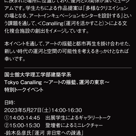
に挟まれた場所に位置しており、運河との関係が深いミュージ
アムです。学生たちによる作品提案は「多様なクリエイション
の場となる、アート・インキュベーションセンターを設計する」とい
う課題を通して、＜Canalling（運河を活かすこと）＞による文
化複合施設の創出をイメージしています。
本イベントを通して、アートの揺籃と都市再生を掛け合わせた、
新しい時代の運河と空間の可能性を考えるきっかけとなれば
幸いです。
国士舘大学理工学部建築学系
Tokyo Canalling ～アートの揺籃、運河の東京～
特別トークイベント
日時：
2023年5月27日（土）14:00-16:30
①14:00-14:45 出展学生によるギャラリートーク
②15:00-15:30 登壇者によるミニレクチャー
-鈴木岳彦氏「運河 非日常への疎通」