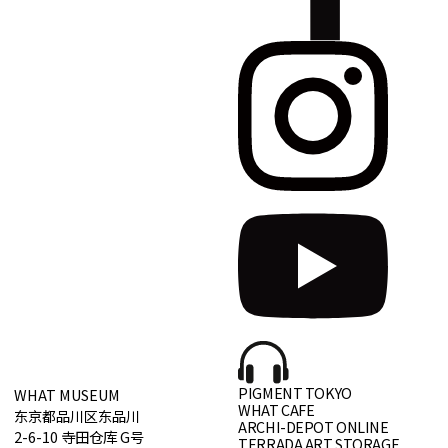
PIGMENT TOKYO
WHAT MUSEUM
WHAT CAFE
东京都品川区东品川
ARCHI-DEPOT ONLINE
2-6-10 寺田仓库 G号
TERRADA ART STORAGE