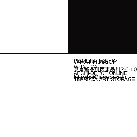
PIGMENT TOKYO
WHAT MUSEUM
WHAT CAFE
東京都品川区東品川
2-6-
ARCHI-DEPOT ONLINE
info.what@terrada.co.jp
TERRADA ART STORAGE