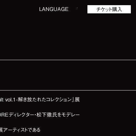
LANGUAGE
チケット購入
be生配信のお知らせ：ミレ
代の作家たち
’s Vault vol.1-解き放たれたコレクション」展
COREディレクター・松下徹氏をモデレー
展アーティストである