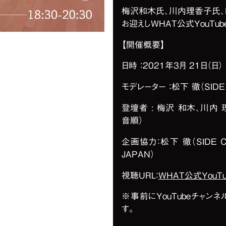
梅沢和木氏、川内理香子氏、DI
お迎えしWHAT公式YouTu
【開催概要】
日時 ：2021年3月 21日（日）
モデレーター ：松下 徹（SIDE
登壇者 : 梅沢 和木、川内 
音順）
企画協力：松下 徹（SIDE C
JAPAN）
視聴URL：
WHAT公式YouT
※事前にYouTubeチャン
す。