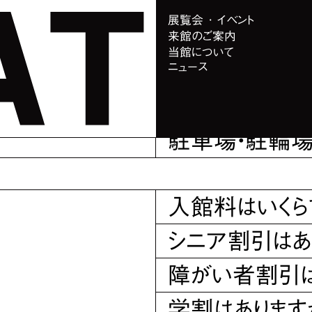
展覧会 ･ イベント
来館のご案内
当館について
開館は何時から
ニュース
WHAT MUS
駐車場・駐輪場
入館料はいくら
シニア割引はあ
障がい者割引は
学割はあります