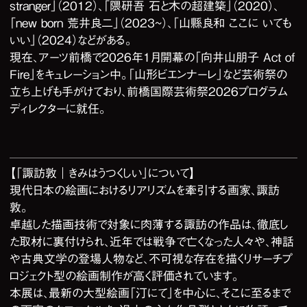
stranger」（2012）、「隈研吾 石と木の超建築」（2020）、
「new born 荒井良二」（2023~）、「山縣良和 ここに いても
いい」（2024）などがある。
現在、アーツ前橋で2026年1月開幕の「向井山朋子 Act of
Fire」をキュレーション中。「山形ビエンナーレ」など芸術祭の
立ち上げも手がけており、前橋国際芸術祭2026プログラム
ディレクターに就任。
【「諏訪敦｜きみはうつくしい」について】
現代日本の絵画におけるリアリズムを牽引する画家、諏訪
敦。
卓越した描画技術で対象に肉薄する諏訪の作品は、徹底し
た取材に裏付けられ、近年では戦争で亡くなった人々や、神話
や古典文学の登場人物など、不可視な存在を描くリサーチプ
ロジェクト型の絵画制作が高く評価されています。
本展は、最新の大型絵画「汀にて」を中心に、そこに至るまで