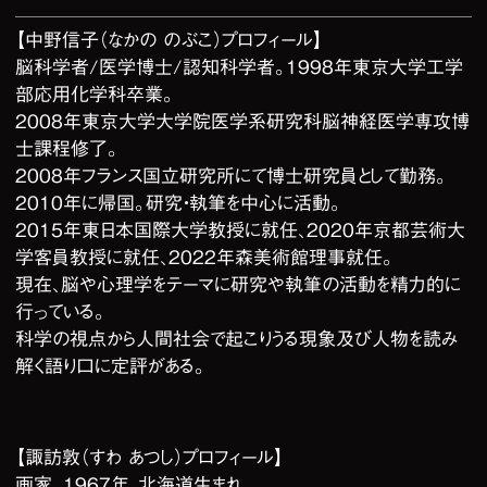
【中野信子（なかの のぶこ）プロフィール】
脳科学者/医学博士/認知科学者。1998年東京大学工学
部応用化学科卒業。
2008年東京大学大学院医学系研究科脳神経医学専攻博
士課程修了。
2008年フランス国立研究所にて博士研究員として勤務。
2010年に帰国。研究・執筆を中心に活動。
2015年東日本国際大学教授に就任、2020年京都芸術大
学客員教授に就任、2022年森美術館理事就任。
現在、脳や心理学をテーマに研究や執筆の活動を精力的に
行っている。
科学の視点から人間社会で起こりうる現象及び人物を読み
解く語り口に定評がある。
【諏訪敦（すわ あつし）プロフィール】
画家。1967年、北海道生まれ。