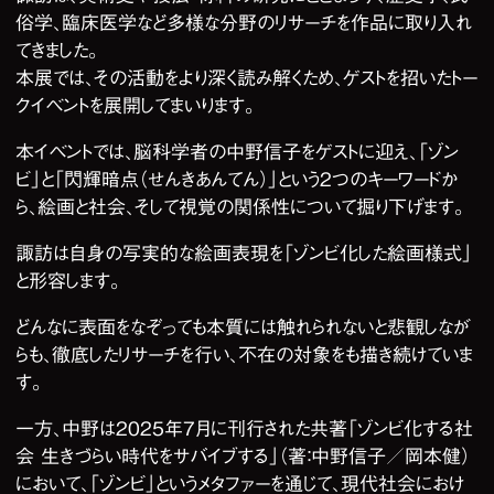
俗学、臨床医学など多様な分野のリサーチを作品に取り入れ
てきました。
本展では、その活動をより深く読み解くため、ゲストを招いたトー
クイベントを展開してまいります。
本イベントでは、脳科学者の中野信子をゲストに迎え、「ゾン
ビ」と「閃輝暗点（せんきあんてん）」という2つのキーワードか
ら、絵画と社会、そして視覚の関係性について掘り下げます。
諏訪は自身の写実的な絵画表現を「ゾンビ化した絵画様式」
と形容します。
どんなに表面をなぞっても本質には触れられないと悲観しなが
らも、徹底したリサーチを行い、不在の対象をも描き続けていま
す。
一方、中野は2025年7月に刊行された共著「ゾンビ化する社
会 生きづらい時代をサバイブする」（著：中野信子／岡本健）
において、「ゾンビ」というメタファーを通じて、現代社会におけ