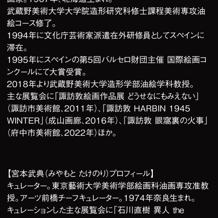
武蔵野美術大学大学院造形研究科修士課程美術専攻油
絵コース修了。
1994年に文化庁芸術家派遣在外研修員としてスペインに
滞在。
1995年にスペインの第5回バルセロ財団主催 国際絵画コ
ンクールにて大賞受賞。
2018年より武蔵野美術大学造形学部油絵学科教授。
主な展覧会に「諏訪敦絵画作品展 どうせなにもみえない」
（諏訪市美術館、2011年）、「諏訪敦 HARBIN 1945
WINTER」（成山画廊、2016年）、「諏訪敦 眼窩裏の火事」
（府中市美術館、2022年）ほか。
【宮本武典（みやもと たけのり）プロフィール】
キュレーター。東京藝術大学美術学部絵画科油画専攻准教
授。アーツ前橋チーフキュレーター。1974年奈良生まれ。
キュレーションした主な展覧会に「石川直樹 異人 the