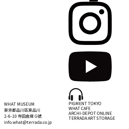
PIGMENT TOKYO
WHAT MUSEUM
WHAT CAFE
東京都品川區東品川
ARCHI-DEPOT ONLINE
2-6-10 寺田倉庫 G號
TERRADA ART STORAGE
info.what@terrada.co.jp