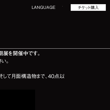
LANGUAGE
チケット購入
詳細
期展を開催中です。
さい。
して月面構造物まで、40点以