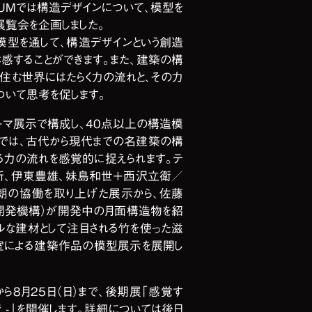
SEUMでは構造デザインについて、模型を
展覧会を企画しました。
型を通して、構造デザインという創造
感することができます。また、建築の構
が住む世界にはたらく力の流れと、その力
ついて思考を促します。
ーマ展示で構成し、40点以上の構造模
では、古代から現代までの名建築の構
る力の流れを感覚的に捉えられます。テ
新、伊東豊雄、妹島和世＋西沢立衛／
睦朗の協働を取り上げた展示から、佐藤
究開発機構）が開発中の月面構造物を紹
ルな建材として注目される竹を使った滋
室による建築作品の模型展示を展開し
）から8月25日（日）まで、後期展「感覚す
で -」を開催します。詳細については後日