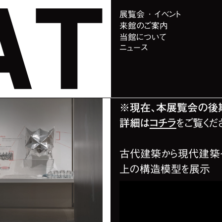
展覧会 ･ イベント
来館のご案内
当館について
ニュース
概要
※現在、本展覧会の後
詳細は
コチラ
をご覧くだ
古代建築から現代建築そ
上の構造模型を展示