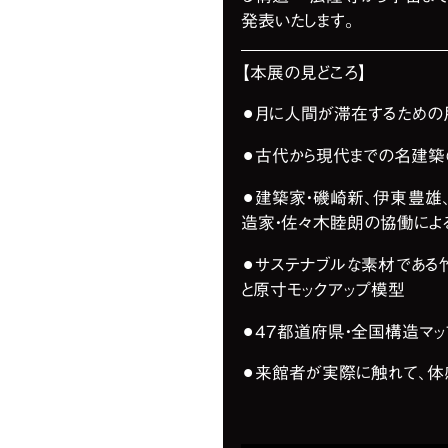
発表いたします。
【本展の見どころ】
⚫︎月に人間が滞在するための
​​⚫︎古代から現代までの名
⚫︎建築家・磯崎新、伊東豊雄
造家・佐々木睦朗の協働によ
⚫︎サステナブルな素材であ
と原寸モックアップ模型
⚫︎47都道府県・全国構造マッ
​​⚫︎来館者が実際に触れて、