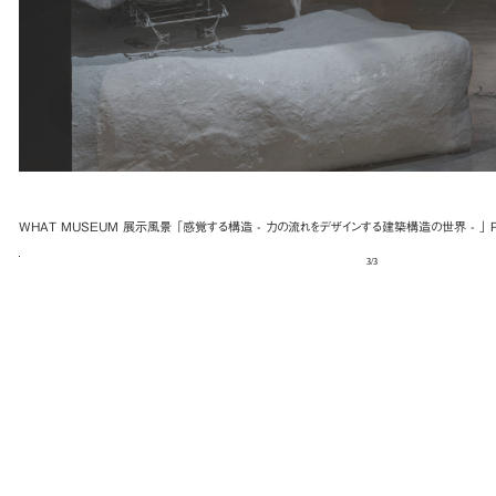
WHAT MUSEUM 展示風景 「感覚する構造 - 力の流れをデザインする建築構造の世界 - 」 Photo 
3
/
3