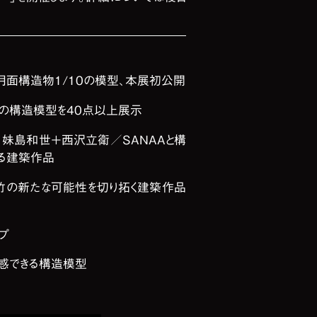
月面構造物1/10の模型、本展初公開
建築の構造模型を40点以上展示
、妹島和世＋西沢立衛／SANAAと構
る建築作品
る竹の新たな可能性を切り拓く建築作品
プ
体感できる構造模型