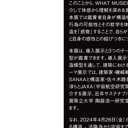
このことから、WHAT MU
介して体感から理解を深める
本展では鑑賞者自身が構造模
行為の可能性とその哲学を体
造を「感覚」することで、自ら
と自身の感性との結びつきに
本展は、導入展示と3つのテ
型が鑑賞できます。導入展示
造模型を通して、建築におけ
ーマ展示では、建築家・磯崎
SANAAと構造家・佐々木
淳らとJAXA（宇宙航空研
介する展示、近年サステナブ
賀県立大学 陶器浩一研究
ます。
なお、2024年4月26日（金
る構造 – 法隆寺から宇宙ま