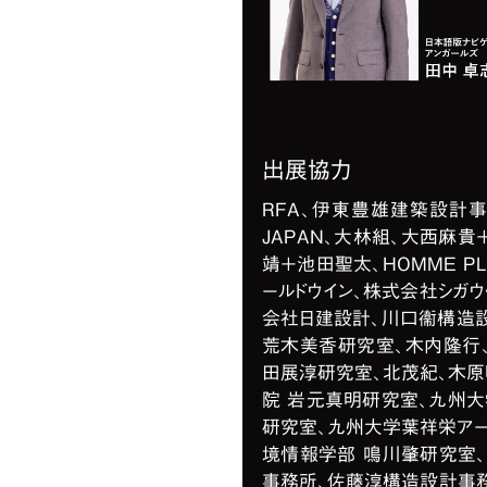
出展協力
RFA、伊東豊雄建築設計事務
JAPAN、大林組、大西麻貴
靖＋池田聖太、HOMME PLI
ールドウイン、株式会社シガ
会社日建設計、川口衞構造
荒木美香研究室、木内隆行
田展淳研究室、北茂紀、木
院 岩元真明研究室、九州
研究室、九州大学葉祥栄アーカ
境情報学部 鳴川肇研究室、Gr
事務所、佐藤淳構造設計事務所、SA