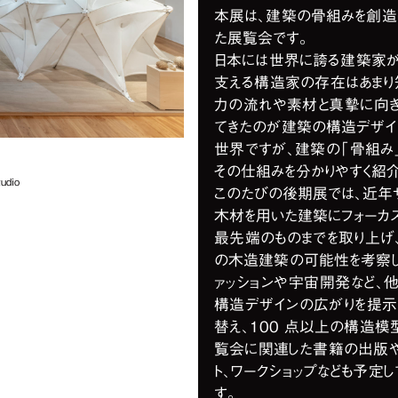
本展は、建築の骨組みを創造
た展覧会です。
日本には世界に誇る建築家が
支える構造家の存在はあまり
力の流れや素材と真摯に向き
てきたのが建築の構造デザイ
世界ですが、建築の「骨組み
その仕組みを分かりやすく紹介
dio
このたびの後期展では、近年
木材を用いた建築にフォーカ
最先端のものまでを取り上げ
の木造建築の可能性を考察し
ァッションや宇宙開発など、
構造デザインの広がりを提示
替え、100 点以上の構造模
覧会に関連した書籍の出版や、
ト、ワークショップなども予定
す。