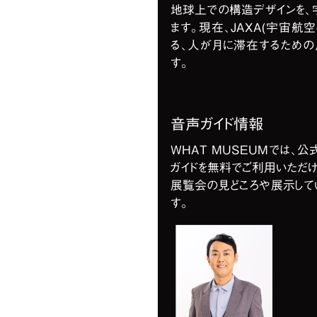
地球上での構造デザインを、
ます。現在、JAXA(宇宙航
る、人が月に滞在するため
す。
音声ガイド情報
WHAT MUSEUMでは、
ガイドを無料でご利用いただけ
展覧会の見どころや展示して
す。