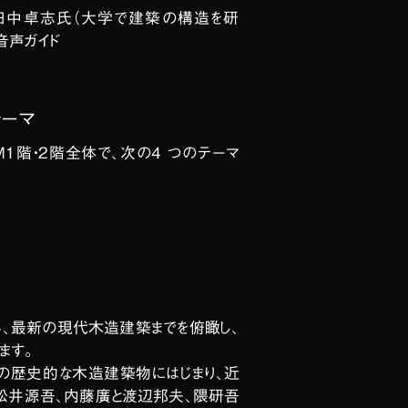
 田中卓志氏（大学で建築の構造を研
音声ガイド
テーマ
UM1階・2階全体で、次の4 つのテーマ
、最新の現代木造建築までを俯瞰し、
ます。
の歴史的な木造建築物にはじまり、近
松井源吾、内藤廣と渡辺邦夫、隈研吾