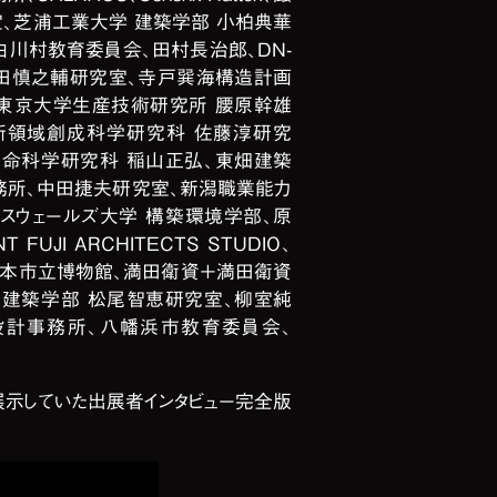
、芝浦工業大学 建築学部 小柏典華
白川村教育委員会、田村長治郎、DN-
 藤田慎之輔研究室、寺戸巽海構造計画
）、東京大学生産技術研究所 腰原幹雄
新領域創成科学研究科 佐藤淳研究
生命科学研究科 稲山正弘、東畑建築
務所、中田捷夫研究室、新潟職業能力
スウェールズ大学 構築環境学部、原
UJI ARCHITECTS STUDIO、
松本市立博物館、満田衛資＋満田衛資
 建築学部 松尾智恵研究室、柳室純
設計事務所、八幡浜市教育委員会、
展示していた出展者インタビュー完全版