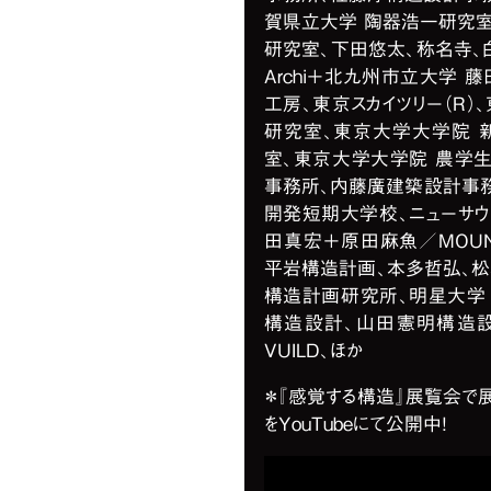
賀県立大学 陶器浩一研究室
研究室、下田悠太、称名寺、
Archi＋北九州市立大学
工房、東京スカイツリー（R
研究室、東京大学大学院 
室、東京大学大学院 農学
事務所、内藤廣建築設計事
開発短期大学校、ニューサウ
田真宏＋原田麻魚／MOUNT F
平岩構造計画、本多哲弘、
構造計画研究所、明星大学
構造設計、山田憲明構造
VUILD、ほか
＊『感覚する構造』展覧会で
をYouTubeにて公開中！