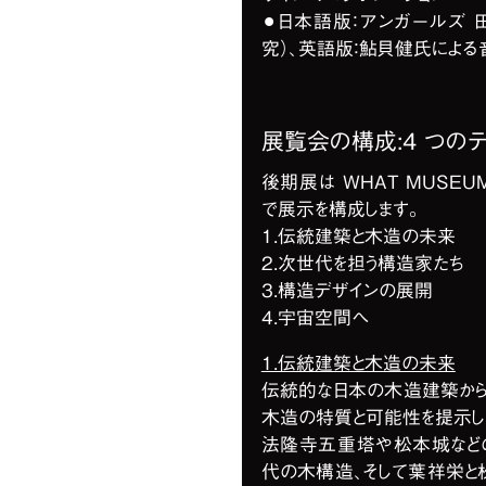
⚫︎日本語版：アンガールズ
究）、英語版：鮎貝健氏による
展覧会の構成:4 つの
後期展は WHAT MUSE
で展示を構成します。
1.伝統建築と木造の未来
2.次世代を担う構造家たち
3.構造デザインの展開
4.宇宙空間へ
1.伝統建築と木造の未来
伝統的な日本の木造建築から
木造の特質と可能性を提示し
法隆寺五重塔や松本城など
代の木構造、そして葉祥栄と