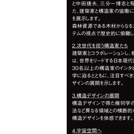
と中田捷夫、三分一博志と
た、建築家と構造家の協働
を展示します。
森林資源である木材からなる
テムの視点で歴史的に俯瞰し
2.次世代を担う構造家たち
建築家とコラボレーションし
は、世界をリードする日本現
30名以上の構造家のインタ
学に迫るとともに、注目すべ
ザインの展開を示します。
3.構造デザインの展開
構造デザインで得た幾何学の
法など異なる領域との横断的
構造デザインを体感できます。
4.宇宙空間へ