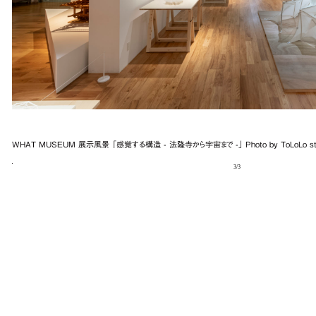
WHAT MUSEUM 展示風景 「感覚する構造 - 法隆寺から宇宙まで -」 Photo by ToLoLo stu
3
/
3