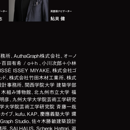
所、AuthaGraph株式会社、オーノ
＋百田有希 / o＋h 、小川次郎＋小林
SSÉ ISSEY MIYAKE、株式会社ゴ
ウッド、株式会社竹田木材工業所、株式
設計事務所、関西学院大学 建築学部
、木組み博物館、北九州市立大学 福
原明彦、九州大学大学院芸術工学研究
大学大学院芸術工学研究院 斉藤一哉
イブ、kufu、KAP、慶應義塾大学 環
aph Studio、佐々木勝敏建築設計
LHAUS、Schenk Hattori、滋