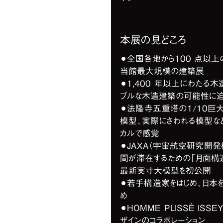
本展の見どころ
⚫︎全国各地から100 点以
当館最大規模の建築展
⚫︎1,400 年以上にわた
ブルな木造建築の可能性に迫る
⚫︎法隆寺五重塔の1/10巨
模型、実際にさわれる模型な
カルで感覚
⚫︎JAXA（宇宙航空研究開
間が滞在するための「月面構
最新実寸大模型を初公開
⚫︎若手構造家をはじめ、日本
め
⚫︎HOMME PLISSÉ ISS
ザインのコラボレーション