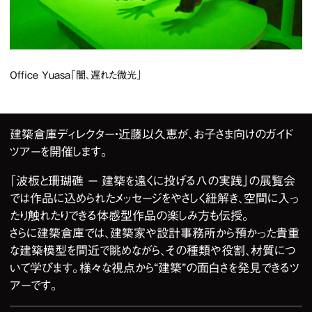
Office Yuasa「闇、遅れた微光」
2
/
3
建築倉庫ディレクター・近藤以久恵が、お子さま向けのガイド
ツアーを開催します。
「波板と珊瑚礁 ー 建築を遠くに投げる八の実践」の展覧会
では作品に込められたメッセージをやさしく紐解き、空間に入っ
たり触れたりできる体感型作品の楽しみ方も伝授。
さらに建築倉庫では、建築家や設計事務所から預かった貴重
な建築模型を間近で眺めながら、その種類や役割、材質につ
いて学びます。様々な視点から“建築”の面白さを発見できるツ
アーです。