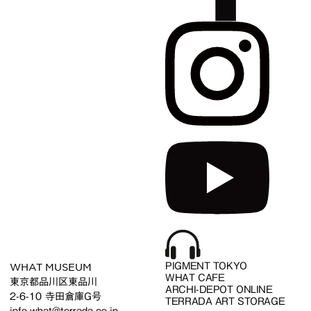
WHAT MUSEUM
PIGMENT TOKYO
WHAT CAFE
東京都品川区東品川
ARCHI-DEPOT ONLINE
2-6-10 寺田倉庫G号
TERRADA ART STORAGE
info.what@terrada.co.jp