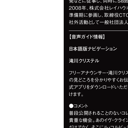
発などに従事し、同時にSea
2008年、株式会社レイハウ
準備期に参画し、取締役CTO
社外活動として一般社団法人日
【音声ガイド情報】
日本語版ナビゲーション
滝川クリステル
フリーアナウンサー・滝川ク
の見どころを分かりやすくお伝
式アプリをダウンロードいただ
けます。
●コメント
普段公開されることのないコ
貴重な機会。あのイヴ・クライン
だけでなく、そこにル・コルビ