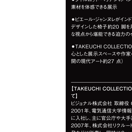
素材を体感できる展示
⚫︎ピエール・ジャンヌレがイ
デザインした椅子約20 脚
な視点から堪能できる迫力の
⚫︎TAKEUCHI COLLE
心とした展示スペースや作家
開の現代アート約27 点）
【TAKEUCHI COLLEC
て】
ビジョナル株式会社 取締役 
2001年、電気通信大学情
に入社し、主に官公庁や大手
2007年、株式会社リクル