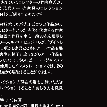
躍されているコレクターの竹内真氏が、
た現代アートと家具のコレクション
TION」をご紹介するものです。
かけとなったパブロ・ピカソの作品から、
・リヒターといった時代を代表する作家
象画の作品を中心に約33点を展示し
の一人ル・コルビュジエらがデザインし
日頃から家具とともにアート作品を展
、実際に椅子に座りながらアート作品を
ています。さらにピエール・ジャンヌレ
使用したインスタレーションでは、その
点から堪能することができます。
コレクションの現在の姿をご覧いただき
レクションすることの楽しみ方を発見
。
粋）/ 竹内真
き、大凡自分と同じ世界を生きて、かつ