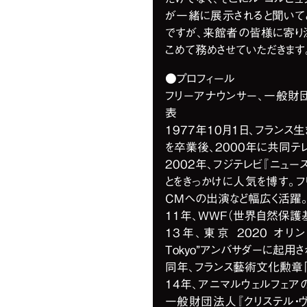
が一緒に展示されると聞いて
ですが、来館者の皆様に寄り添
こめて務めさせていただきます
●プロフィール
フリーアナウンサー、一般財団
表
1977年10月1日、フラン
を卒業後、2000年に共同テ
2002年、フジテレビ『ニュー
とをきっかけに人気を博す。フ
CMへの出演など幅広く活躍
11年、WWF（世界自然保護
13年、東京 2020 オリ
Tokyo”アンバサダーに起用さ
同年、フランス藝術文化勲章「
14年、アニマルウェルフェア
一般財団法人『クリステル・ヴ