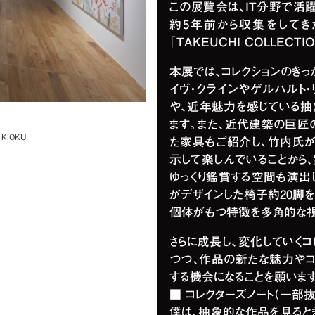
この展覧会は、IT分野で活
約5年前から収集をしてき
「TAKEUCHI COLLEC
本展では、コレクションのきっ
イヴ・クラインやゲルハルト
や、近年魅力を感じている抽
ます。また、近代建築の巨匠
 KIOKU
た家具もご紹介し、竹内氏が
示して楽しんでいることから
ゆっくり鑑賞する空間も演出し
がデザインした椅子約20脚を
個体がもつ特徴を多角的な視
さらに成長し、変化していく
つつ、作品の新たな魅力やコ
する機会になることを願います
■ コレクターズノート（一部抜
僕は、抽象的な作品を見ると