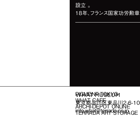
設立 。
18年、フランス国家功労勲章
PIGMENT TOKYO
WHAT MUSEUM
WHAT CAFE
東京都品川区東品川
2-6-
ARCHI-DEPOT ONLINE
info.what@terrada.co.jp
TERRADA ART STORAGE