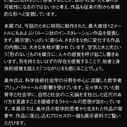
可能性になるのではないかと考え、作品も従来の形から有機
的な形へと変貌しています。
本展では、今回のために特別に制作された、最大直径12メー
トルにもおよぶバルーン状のインスタレーション作品を発表し
ます。展示室いっぱいに膨らみ、さまざまな色に変化する作品
の内側には、大きな水枕が置かれています。空気と水と光とい
う「形のない」ものを媒介に、人々の感覚を呼び起こし響きあ
います。形を持たないはずの存在を感覚することで、他者と身
体的感覚を超えた「つながり」をも感じることでしょう。
奥中氏は、科学技術社会学の分野を中心に活躍した哲学者
ブリュノ・ラトゥールの影響を受けています。元々学んでいた教
育学と社会学に、自然と社会の二元論を支柱とした近代のあ
り方を見直すことを提唱するラトゥールの思想が加わっていま
す。本展示では、奥中氏の哲学的思考から生まれた作品の背
景や、作品に落とし込むプロセスの一端も展示資料でご覧い
ただけます。