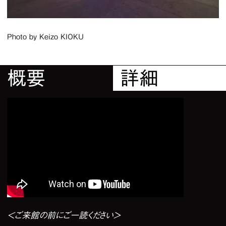
Photo by Keizo KIOKU
3
/
3
概要
詳細
＜ご来館の前にご一読ください＞