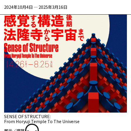
2024年10月4日
—
2025年3月16日
SENSE OF STRUCTURE:
From Horyuji Temple To The Universe
展示／建築