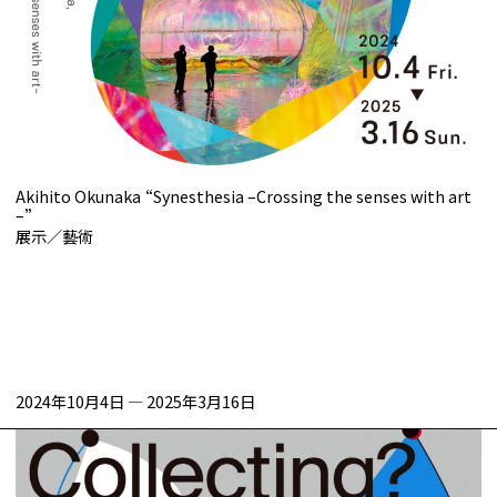
Akihito Okunaka “Synesthesia –Crossing the senses with art
–”
展示／藝術
2024年10月4日
—
2025年3月16日