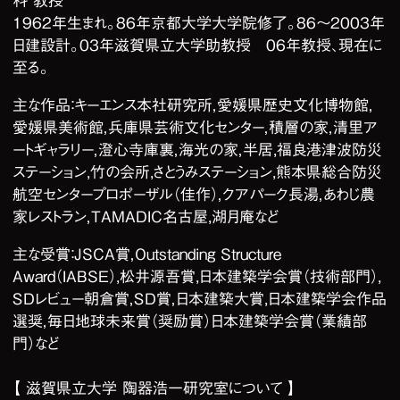
科 教授
1962年生まれ。86年京都大学大学院修了。86～2003年
日建設計。03年滋賀県立大学助教授 06年教授、現在に
至る。
主な作品：キーエンス本社研究所，愛媛県歴史文化博物館，
愛媛県美術館，兵庫県芸術文化センター，積層の家，清里ア
ートギャラリー，澄心寺庫裏，海光の家，半居,福良港津波防災
ステーション,竹の会所,さとうみステーション,熊本県総合防災
航空センタープロポーザル（佳作），クアパーク長湯，あわじ農
家レストラン，TAMADIC名古屋,湖月庵など
主な受賞：JSCA賞，Outstanding Structure
Award（IABSE）,松井源吾賞,日本建築学会賞（技術部門）,
ＳＤレビュー朝倉賞，ＳＤ賞，日本建築大賞,日本建築学会作品
選奨，毎日地球未来賞（奨励賞）日本建築学会賞（業績部
門）など
【 滋賀県立大学 陶器浩一研究室について 】